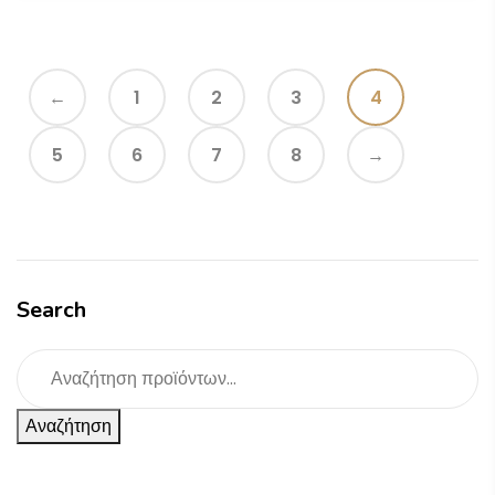
←
1
2
3
4
5
6
7
8
→
Search
Αναζήτηση