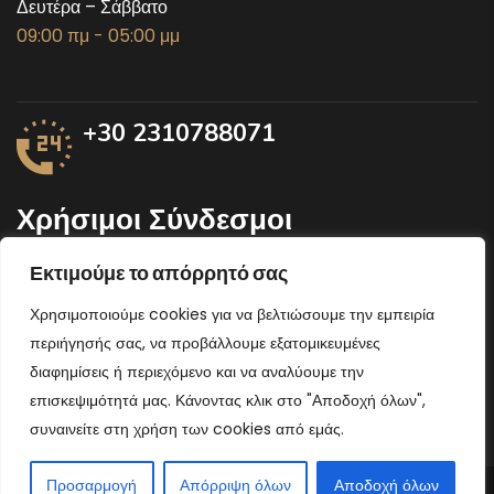
Δευτέρα – Σάββατο
09:00 πμ - 05:00 μμ
+30 2310788071
Χρήσιμοι Σύνδεσμοι
Εκτιμούμε το απόρρητό σας
Υπουργείο αγροτικής ανάπτυξης
Χρησιμοποιούμε cookies για να βελτιώσουμε την εμπειρία
Περιφέρεια Κεντρικής Μακεδονίας
περιήγησής σας, να προβάλλουμε εξατομικευμένες
Υπουργείο Οικονομικών
διαφημίσεις ή περιεχόμενο και να αναλύουμε την
επισκεψιμότητά μας. Κάνοντας κλικ στο "Αποδοχή όλων",
συναινείτε στη χρήση των cookies από εμάς.
Προσαρμογή
Απόρριψη όλων
Αποδοχή όλων