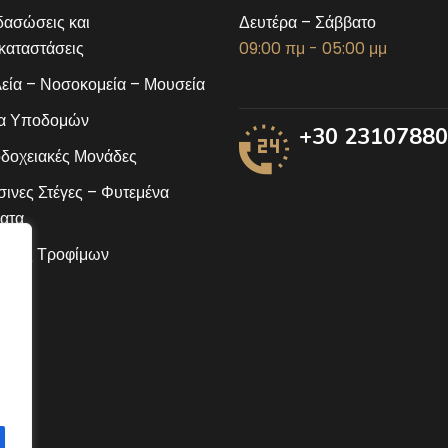
ασώσεις και
Δευτέρα – Σάββατο
αταστάσεις
09:00 πμ - 05:00 μμ
εία – Νοσοκομεία – Μουσεία
α Υποδομών
+30 2310788
δοχειακές Μονάδες
ινες Στέγες – Φυτεμένα
ατα
ίδες Τροφίμων