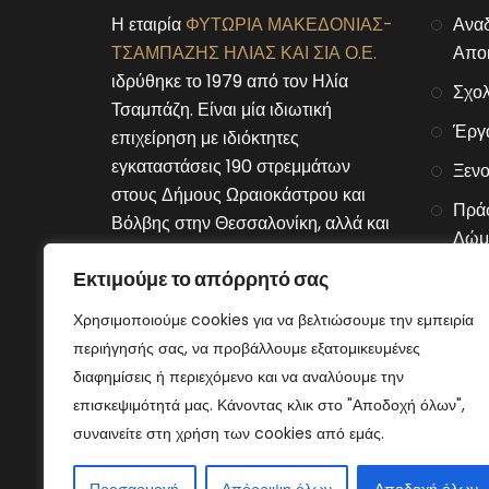
Η εταιρία
ΦΥΤΩΡΙΑ ΜΑΚΕΔΟΝΙΑΣ-
Αναδ
ΤΣΑΜΠΑΖΗΣ ΗΛΙΑΣ ΚΑΙ ΣΙΑ Ο.Ε.
Αποκ
ιδρύθηκε το 1979 από τον Ηλία
Σχολ
Τσαμπάζη. Είναι μία ιδιωτική
Έργ
επιχείρηση με ιδιόκτητες
εγκαταστάσεις 190 στρεμμάτων
Ξενο
στους Δήμους Ωραιοκάστρου και
Πράσ
Βόλβης στην Θεσσαλονίκη, αλλά και
Δώμ
στον Δήμο Μουριών του νομού
Αλυσ
Εκτιμούμε το απόρρητό σας
Κιλκίς.
Χρησιμοποιούμε cookies για να βελτιώσουμε την εμπειρία
Connect With Us
περιήγησής σας, να προβάλλουμε εξατομικευμένες
διαφημίσεις ή περιεχόμενο και να αναλύουμε την
επισκεψιμότητά μας. Κάνοντας κλικ στο "Αποδοχή όλων",
συναινείτε στη χρήση των cookies από εμάς.