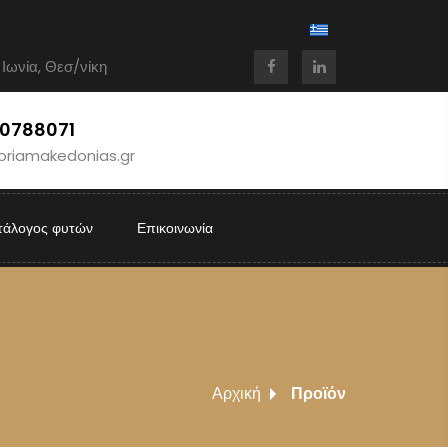
 Ιωνία, Θεσ/νίκη
10788071
oriamakedonias.gr
τάλογος φυτών
Επικοινωνία
Αρχική
Προϊόν