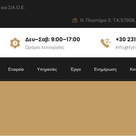
ι ΣΙΑ Ο.Ε.
Ν. Πλαστήρα 11, Τ.Κ.57008,
Δευ–Σαβ: 9:00–17:00
+30 23
Ωράριο λειτουργίας
info@fyt
Εταιρεία
Υπηρεσίες
Έργα
Ενημέρωση
Κα