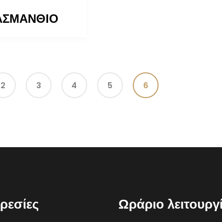
ΑΣΜΑΝΘΙΟ
2
3
4
5
6
ρεσίες
Ωράριο λειτουργ