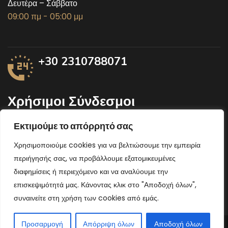
Δευτέρα – Σάββατο
09:00 πμ - 05:00 μμ
+30 2310788071
Χρήσιμοι Σύνδεσμοι
Εκτιμούμε το απόρρητό σας
Υπουργείο αγροτικής ανάπτυξης
Χρησιμοποιούμε cookies για να βελτιώσουμε την εμπειρία
Περιφέρεια Κεντρικής Μακεδονίας
περιήγησής σας, να προβάλλουμε εξατομικευμένες
Υπουργείο Οικονομικών
διαφημίσεις ή περιεχόμενο και να αναλύουμε την
επισκεψιμότητά μας. Κάνοντας κλικ στο "Αποδοχή όλων",
συναινείτε στη χρήση των cookies από εμάς.
Προσαρμογή
Απόρριψη όλων
Αποδοχή όλων