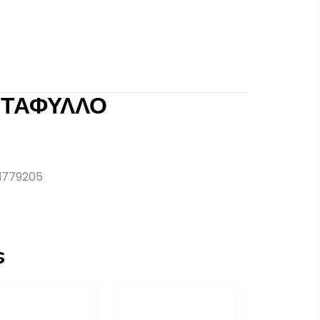
ΝΤΑΦΥΛΛΟ
d779205
s