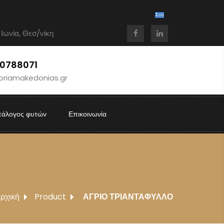
 Ιωνία, Θεσ/νίκη
10788071
oriamakedonias.gr
τάλογος φυτών
Επικοινωνία
ρχική
Product
ΑΓΡΙΟ ΤΡΙΑΝΤΑΦΥΛΛΟ