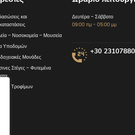
ασώσεις και
Δευτέρα – Σάββατο
αταστάσεις
09:00 πμ - 05:00 μμ
εία – Νοσοκομεία – Μουσεία
α Υποδομών
+30 2310788
δοχειακές Μονάδες
ινες Στέγες – Φυτεμένα
ατα
ίδες Τροφίμων