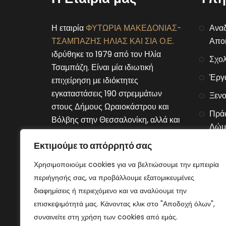
Η εταιρία
ΦΥΤΩΡΙΑ ΜΑΚΕΔΟΝΙΑΣ-
Αναδ
ΤΣΑΜΠΑΖΗΣ ΗΛΙΑΣ ΚΑΙ ΣΙΑ Ο.Ε.
Αποκ
ιδρύθηκε το 1979 από τον Ηλία
Σχολ
Τσαμπάζη. Είναι μία ιδιωτική
Έργ
επιχείρηση με ιδιόκτητες
εγκαταστάσεις 190 στρεμμάτων
Ξενο
στους Δήμους Ωραιοκάστρου και
Πράσ
Βόλβης στην Θεσσαλονίκη, αλλά και
Δώμ
στον Δήμο Μουριών του νομού
Εκτιμούμε το απόρρητό σας
Αλυσ
Κιλκίς.
Χρησιμοποιούμε cookies για να βελτιώσουμε την εμπειρία
Connect With Us
περιήγησής σας, να προβάλλουμε εξατομικευμένες
διαφημίσεις ή περιεχόμενο και να αναλύουμε την
επισκεψιμότητά μας. Κάνοντας κλικ στο "Αποδοχή όλων",
συναινείτε στη χρήση των cookies από εμάς.