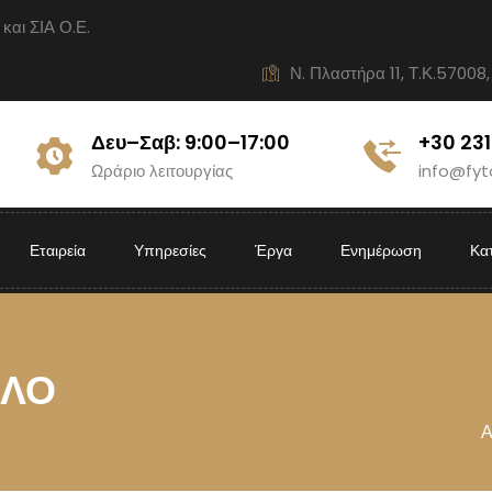
ι ΣΙΑ Ο.Ε.
Ν. Πλαστήρα 11, Τ.Κ.57008,
Δευ–Σαβ: 9:00–17:00
+30 23
Ωράριο λειτουργίας
info@fyt
Εταιρεία
Υπηρεσίες
Έργα
Ενημέρωση
Κα
ΛΛΟ
Α