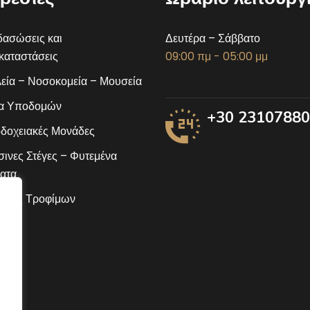
ασώσεις και
Δευτέρα – Σάββατο
αταστάσεις
09:00 πμ - 05:00 μμ
εία – Νοσοκομεία – Μουσεία
α Υποδομών
+30 2310788
δοχειακές Μονάδες
ινες Στέγες – Φυτεμένα
ατα
ίδες Τροφίμων