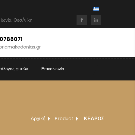
 Ιωνία, Θεσ/νίκη
10788071
oriamakedonias.gr
τάλογος φυτών
Επικοινωνία
Αρχική
Product
ΚΕΔΡΟΣ