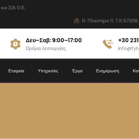
ι ΣΙΑ Ο.Ε.
Ν. Πλαστήρα 11, Τ.Κ.57008,
Δευ–Σαβ: 9:00–17:00
+30 23
Ωράριο λειτουργίας
info@fyt
Εταιρεία
Υπηρεσίες
Έργα
Ενημέρωση
Κα