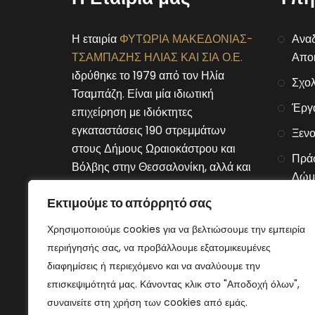
Η εταιρία
ΦΥΤΩΡΙΑ ΜΑΚΕΔΟΝΙΑΣ-
Αναδ
ΤΣΑΜΠΑΖΗΣ ΗΛΙΑΣ ΚΑΙ ΣΙΑ Ο.Ε.
Αποκ
ιδρύθηκε το 1979 από τον Ηλία
Σχολ
Τσαμπάζη. Είναι μία ιδιωτική
Έργ
επιχείρηση με ιδιόκτητες
εγκαταστάσεις 190 στρεμμάτων
Ξενο
στους Δήμους Ωραιοκάστρου και
Πράσ
Βόλβης στην Θεσσαλονίκη, αλλά και
Δώμ
στον Δήμο Μουριών του νομού
Εκτιμούμε το απόρρητό σας
Αλυσ
Κιλκίς.
Χρησιμοποιούμε cookies για να βελτιώσουμε την εμπειρία
Connect With Us
περιήγησής σας, να προβάλλουμε εξατομικευμένες
διαφημίσεις ή περιεχόμενο και να αναλύουμε την
επισκεψιμότητά μας. Κάνοντας κλικ στο "Αποδοχή όλων",
συναινείτε στη χρήση των cookies από εμάς.