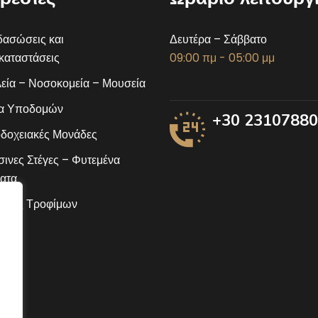
ασώσεις και
Δευτέρα – Σάββατο
αταστάσεις
09:00 πμ - 05:00 μμ
εία – Νοσοκομεία – Μουσεία
α Υποδομών
+30 2310788
δοχειακές Μονάδες
ινες Στέγες – Φυτεμένα
ατα
ίδες Τροφίμων