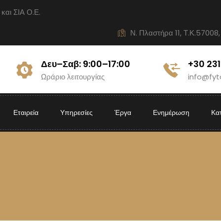
ι ΣΙΑ Ο.Ε.
Ν. Πλαστήρα 11, Τ.Κ.57008,
Δευ–Σαβ: 9:00–17:00
+30 23
Ωράριο λειτουργίας
info@fyt
Εταιρεία
Υπηρεσίες
Έργα
Ενημέρωση
Κα