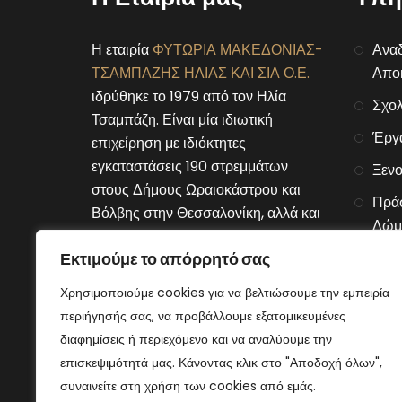
Η εταιρία
ΦΥΤΩΡΙΑ ΜΑΚΕΔΟΝΙΑΣ-
Αναδ
ΤΣΑΜΠΑΖΗΣ ΗΛΙΑΣ ΚΑΙ ΣΙΑ Ο.Ε.
Αποκ
ιδρύθηκε το 1979 από τον Ηλία
Σχολ
Τσαμπάζη. Είναι μία ιδιωτική
Έργ
επιχείρηση με ιδιόκτητες
εγκαταστάσεις 190 στρεμμάτων
Ξενο
στους Δήμους Ωραιοκάστρου και
Πράσ
Βόλβης στην Θεσσαλονίκη, αλλά και
Δώμ
στον Δήμο Μουριών του νομού
Εκτιμούμε το απόρρητό σας
Αλυσ
Κιλκίς.
Χρησιμοποιούμε cookies για να βελτιώσουμε την εμπειρία
Connect With Us
περιήγησής σας, να προβάλλουμε εξατομικευμένες
διαφημίσεις ή περιεχόμενο και να αναλύουμε την
επισκεψιμότητά μας. Κάνοντας κλικ στο "Αποδοχή όλων",
συναινείτε στη χρήση των cookies από εμάς.