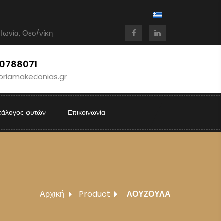
 Ιωνία, Θεσ/νίκη
10788071
oriamakedonias.gr
τάλογος φυτών
Επικοινωνία
Αρχική
Product
ΛΟΥΖΟΥΛΑ