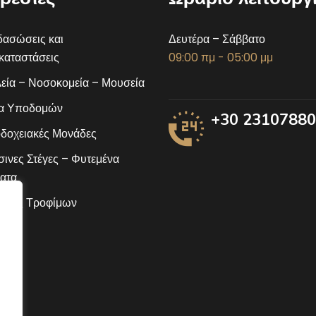
ασώσεις και
Δευτέρα – Σάββατο
αταστάσεις
09:00 πμ - 05:00 μμ
εία – Νοσοκομεία – Μουσεία
α Υποδομών
+30 2310788
δοχειακές Μονάδες
ινες Στέγες – Φυτεμένα
ατα
ίδες Τροφίμων