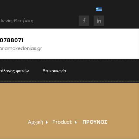
 Ιωνία, Θεσ/νίκη
10788071
oriamakedonias.gr
τάλογος φυτών
Επικοινωνία
Αρχική
Product
ΠΡΟΥΝΟΣ