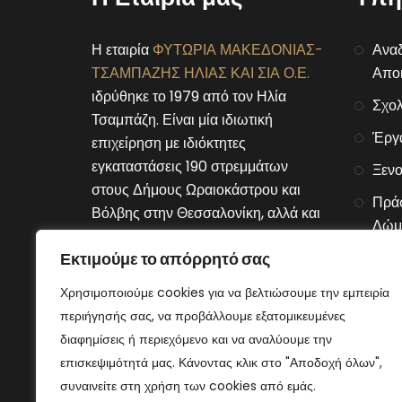
Η εταιρία
ΦΥΤΩΡΙΑ ΜΑΚΕΔΟΝΙΑΣ-
Αναδ
ΤΣΑΜΠΑΖΗΣ ΗΛΙΑΣ ΚΑΙ ΣΙΑ Ο.Ε.
Αποκ
ιδρύθηκε το 1979 από τον Ηλία
Σχολ
Τσαμπάζη. Είναι μία ιδιωτική
Έργ
επιχείρηση με ιδιόκτητες
εγκαταστάσεις 190 στρεμμάτων
Ξενο
στους Δήμους Ωραιοκάστρου και
Πράσ
Βόλβης στην Θεσσαλονίκη, αλλά και
Δώμ
στον Δήμο Μουριών του νομού
Εκτιμούμε το απόρρητό σας
Αλυσ
Κιλκίς.
Χρησιμοποιούμε cookies για να βελτιώσουμε την εμπειρία
Connect With Us
περιήγησής σας, να προβάλλουμε εξατομικευμένες
διαφημίσεις ή περιεχόμενο και να αναλύουμε την
επισκεψιμότητά μας. Κάνοντας κλικ στο "Αποδοχή όλων",
συναινείτε στη χρήση των cookies από εμάς.