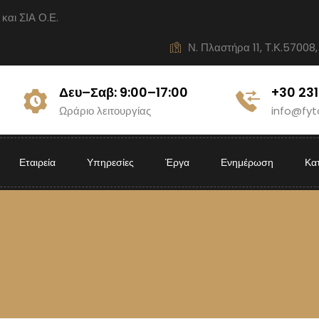
ι ΣΙΑ Ο.Ε.
Ν. Πλαστήρα 11, Τ.Κ.57008,
Δευ–Σαβ: 9:00–17:00
+30 23
Ωράριο λειτουργίας
info@fyt
Εταιρεία
Υπηρεσίες
Έργα
Ενημέρωση
Κα