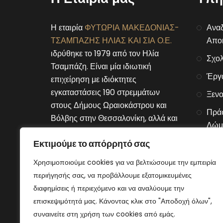
Η εταιρία
ΦΥΤΩΡΙΑ ΜΑΚΕΔΟΝΙΑΣ-
Αναδ
ΤΣΑΜΠΑΖΗΣ ΗΛΙΑΣ ΚΑΙ ΣΙΑ Ο.Ε.
Αποκ
ιδρύθηκε το 1979 από τον Ηλία
Σχολ
Τσαμπάζη. Είναι μία ιδιωτική
Έργ
επιχείρηση με ιδιόκτητες
εγκαταστάσεις 190 στρεμμάτων
Ξενο
στους Δήμους Ωραιοκάστρου και
Πράσ
Βόλβης στην Θεσσαλονίκη, αλλά και
Δώμ
στον Δήμο Μουριών του νομού
Εκτιμούμε το απόρρητό σας
Αλυσ
Κιλκίς.
Χρησιμοποιούμε cookies για να βελτιώσουμε την εμπειρία
Connect With Us
περιήγησής σας, να προβάλλουμε εξατομικευμένες
διαφημίσεις ή περιεχόμενο και να αναλύουμε την
επισκεψιμότητά μας. Κάνοντας κλικ στο "Αποδοχή όλων",
συναινείτε στη χρήση των cookies από εμάς.