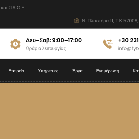
ι ΣΙΑ Ο.Ε.
Ν. Πλαστήρα 11, Τ.Κ.57008,
Δευ–Σαβ: 9:00–17:00
+30 23
Ωράριο λειτουργίας
info@fyt
Εταιρεία
Υπηρεσίες
Έργα
Ενημέρωση
Κα