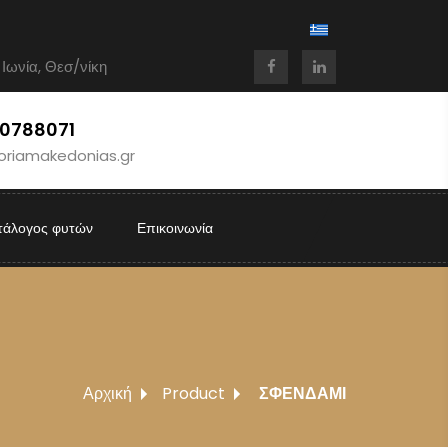
 Ιωνία, Θεσ/νίκη
10788071
oriamakedonias.gr
τάλογος φυτών
Επικοινωνία
Αρχική
Product
ΣΦΕΝΔΑΜΙ