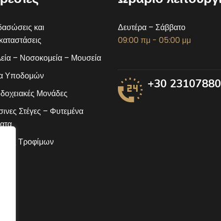
ασώσεις και
Δευτέρα – Σάββατο
αταστάσεις
09:00 πμ - 05:00 μμ
εία – Νοσοκομεία – Μουσεία
α Υποδομών
+30 2310788
δοχειακές Μονάδες
ινες Στέγες – Φυτεμένα
ατα
ίδες Τροφίμων