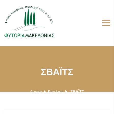
ΣΒΑΪΤΣ
Αρχική
Product
ΣΒΑΪΤΣ