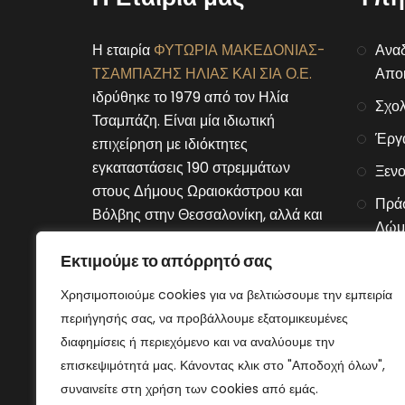
Η εταιρία
ΦΥΤΩΡΙΑ ΜΑΚΕΔΟΝΙΑΣ-
Αναδ
ΤΣΑΜΠΑΖΗΣ ΗΛΙΑΣ ΚΑΙ ΣΙΑ Ο.Ε.
Αποκ
ιδρύθηκε το 1979 από τον Ηλία
Σχολ
Τσαμπάζη. Είναι μία ιδιωτική
Έργ
επιχείρηση με ιδιόκτητες
εγκαταστάσεις 190 στρεμμάτων
Ξενο
στους Δήμους Ωραιοκάστρου και
Πράσ
Βόλβης στην Θεσσαλονίκη, αλλά και
Δώμ
στον Δήμο Μουριών του νομού
Εκτιμούμε το απόρρητό σας
Αλυσ
Κιλκίς.
Χρησιμοποιούμε cookies για να βελτιώσουμε την εμπειρία
Connect With Us
περιήγησής σας, να προβάλλουμε εξατομικευμένες
διαφημίσεις ή περιεχόμενο και να αναλύουμε την
επισκεψιμότητά μας. Κάνοντας κλικ στο "Αποδοχή όλων",
συναινείτε στη χρήση των cookies από εμάς.