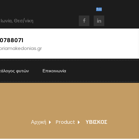
 Ιωνία, Θεσ/νίκη
10788071
oriamakedonias.gr
τάλογος φυτών
Επικοινωνία
Αρχική
Product
ΥΒΙΣΚΟΣ