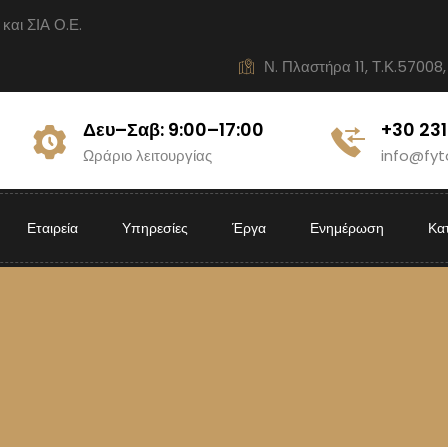
ι ΣΙΑ Ο.Ε.
Ν. Πλαστήρα 11, Τ.Κ.57008,
Δευ–Σαβ: 9:00–17:00
+30 23
Ωράριο λειτουργίας
info@fyt
Εταιρεία
Υπηρεσίες
Έργα
Ενημέρωση
Κα