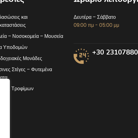
ασώσεις και
Δευτέρα – Σάββατο
αταστάσεις
09:00 πμ - 05:00 μμ
εία – Νοσοκομεία – Μουσεία
α Υποδομών
+30 2310788
δοχειακές Μονάδες
ινες Στέγες – Φυτεμένα
ατα
ίδες Τροφίμων