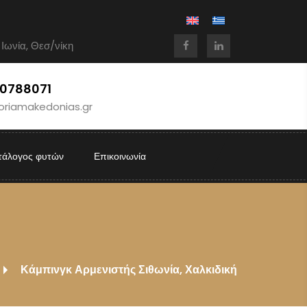
 Ιωνία, Θεσ/νίκη
10788071
oriamakedonias.gr
τάλογος φυτών
Επικοινωνία
Κάμπινγκ Αρμενιστής Σιθωνία, Χαλκιδική