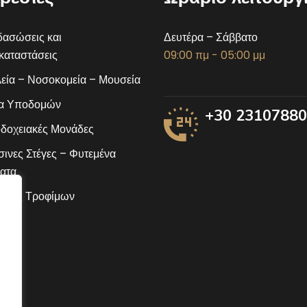
ασώσεις και
Δευτέρα – Σάββατο
αταστάσεις
09:00 πμ - 05:00 μμ
εία – Νοσοκομεία – Μουσεία
α Υποδομών
+30 2310788
δοχειακές Μονάδες
ινες Στέγες – Φυτεμένα
ατα
ίδες Τροφίμων