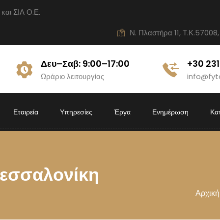
ι ΣΙΑ Ο.Ε.
Ν. Πλαστήρα 11, Τ.Κ.57008,
Δευ–Σαβ: 9:00–17:00
+30 23
Ωράριο λειτουργίας
info@fyt
Εταιρεία
Υπηρεσίες
Έργα
Ενημέρωση
Κα
Θεσσαλονίκη
Αρχική