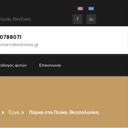
 Ιωνία, Θεσ/νίκη
10788071
oriamakedonias.gr
τάλογος φυτών
Επικοινωνία
Έργα
Πάρκα στα Πεύκα, Θεσσαλονίκη