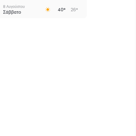
8 Αυγούστου
40°
26°
Σάββατο
9 Αυγούστου
38°
26°
Κυριακή
10 Αυγούστου
34°
25°
Δευτέρα
11 Αυγούστου
36°
24°
Τρίτη
12 Αυγούστου
37°
23°
Τετάρτη