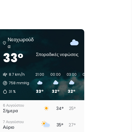
Νεοχωρούδ
α
33°
Σποραδικές νεφώσεις
8.7 km/h
21:00
00:00
03:00
06:00
09:00
12:00
758
mmHg
33°
32°
32°
27°
27°
30°
31
%
6 Αυγούστου
34°
25°
Σήμερα
7 Αυγούστου
35°
27°
Αύριο