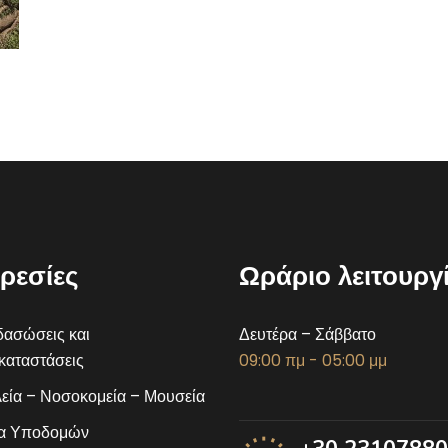
ρεσίες
Ωράριο λειτουργ
ασώσεις και
Δευτέρα – Σάββατο
αταστάσεις
09:00 πμ - 05:00 μμ
εία – Νοσοκομεία – Μουσεία
α Υποδομών