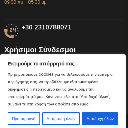
09:00 πμ - 05:00 μμ
+30 2310788071
Χρήσιμοι Σύνδεσμοι
Εκτιμούμε το απόρρητό σας
Υπουργείο αγροτικής ανάπτυξης
Χρησιμοποιούμε cookies για να βελτιώσουμε την εμπειρία
Περιφέρεια Κεντρικής Μακεδονίας
περιήγησής σας, να προβάλλουμε εξατομικευμένες
Υπουργείο Οικονομικών
διαφημίσεις ή περιεχόμενο και να αναλύουμε την
επισκεψιμότητά μας. Κάνοντας κλικ στο "Αποδοχή όλων",
συναινείτε στη χρήση των cookies από εμάς.
Προσαρμογή
Απόρριψη όλων
Αποδοχή όλων
Copyright @ 2020