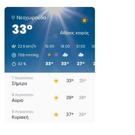
Νεοχωρούδα
33°
Αίθριος καιρός
22.6 km/h
15:00
18:00
21:00
00:00
03:00
06:00
758
mmHg
33°
33°
27°
28°
29°
29°
42
%
7 Αυγούστου
33°
25°
Σήμερα
8 Αυγούστου
39°
28°
Αύριο
9 Αυγούστου
37°
26°
Κυριακή
10 Αυγούστου
34°
26°
Δευτέρα