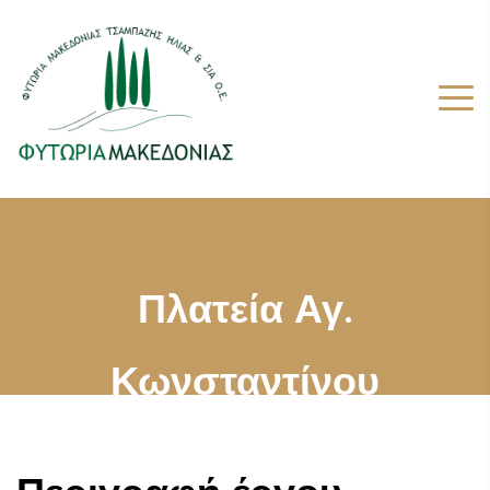
Πλατεία Αγ.
Κωνσταντίνου
Ευκαρπίας,