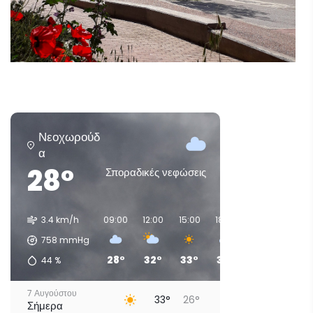
Νεοχωρούδ
α
28°
Σποραδικές νεφώσεις
3.4 km/h
09:00
12:00
15:00
18:00
21:00
00:00
758
mmHg
28°
32°
33°
33°
28°
28°
44
%
7 Αυγούστου
33°
26°
Σήμερα