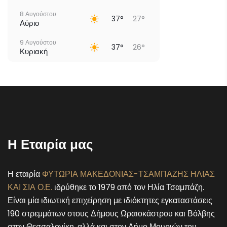
8 Αυγούστου
37°
27°
Αύριο
9 Αυγούστου
37°
26°
Κυριακή
10 Αυγούστου
35°
26°
Δευτέρα
11 Αυγούστου
38°
25°
Τρίτη
12 Αυγούστου
39°
24°
Τετάρτη
Η Εταιρία μας
13 Αυγούστου
38°
25°
Πέμπτη
Η εταιρία
ΦΥΤΩΡΙΑ ΜΑΚΕΔΟΝΙΑΣ-ΤΣΑΜΠΑΖΗΣ ΗΛΙΑΣ
ΚΑΙ ΣΙΑ Ο.Ε.
ιδρύθηκε το 1979 από τον Ηλία Τσαμπάζη.
Είναι μία ιδιωτική επιχείρηση με ιδιόκτητες εγκαταστάσεις
190 στρεμμάτων στους Δήμους Ωραιοκάστρου και Βόλβης
στην Θεσσαλονίκη, αλλά και στον Δήμο Μουριών του