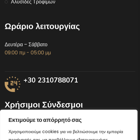
Αλυσίδες Τροφίμων
Ωράριο λειτουργίας
Δευτέρα – Σάββατο
09:00 πμ - 05:00 μμ
+30 2310788071
Χρήσιμοι Σύνδεσμοι
Εκτιμούμε το απόρρητό σας
Υπουργείο αγροτικής ανάπτυξης
Χρησιμοποιούμε cookies για να βελτιώσουμε την εμπειρία
Περιφέρεια Κεντρικής Μακεδονίας
περιήγησής σας, να προβάλλουμε εξατομικευμένες