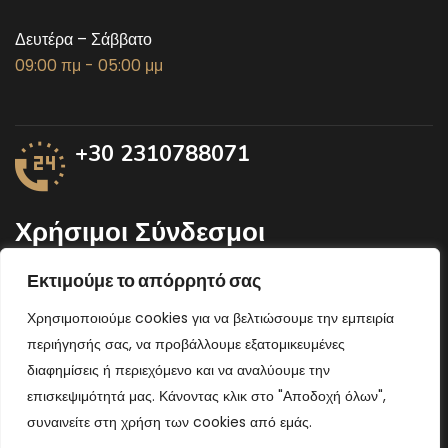
Δευτέρα – Σάββατο
09:00 πμ - 05:00 μμ
+30 2310788071
Χρήσιμοι Σύνδεσμοι
Εκτιμούμε το απόρρητό σας
Υπουργείο αγροτικής ανάπτυξης
Χρησιμοποιούμε cookies για να βελτιώσουμε την εμπειρία
Περιφέρεια Κεντρικής Μακεδονίας
περιήγησής σας, να προβάλλουμε εξατομικευμένες
Υπουργείο Οικονομικών
διαφημίσεις ή περιεχόμενο και να αναλύουμε την
επισκεψιμότητά μας. Κάνοντας κλικ στο "Αποδοχή όλων",
συναινείτε στη χρήση των cookies από εμάς.