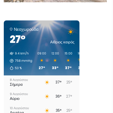
Νεοχωρούδα
27°
Αίθριος καιρός
9.4 km/h
09:00
12:00
15:00
18:00
21:00
00:00
758
mmHg
27°
33°
37°
35°
31°
31°
53
%
8 Αυγούστου
37°
25°
Σήμερα
9 Αυγούστου
36°
27°
Αύριο
10 Αυγούστου
35°
25°
Δευτέρα