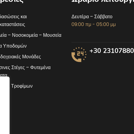
ασώσεις και
Δευτέρα – Σάββατο
αταστάσεις
09:00 πμ - 05:00 μμ
εία – Νοσοκομεία – Μουσεία
α Υποδομών
+30 2310788
δοχειακές Μονάδες
ινες Στέγες – Φυτεμένα
ατα
ίδες Τροφίμων