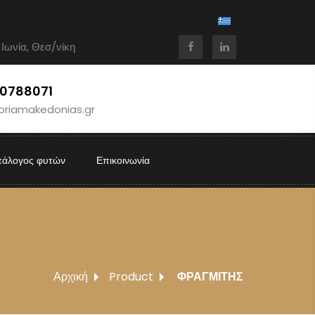
 Ιωνία, Θεσ/νίκη
10788071
oriamakedonias.gr
τάλογος φυτών
Επικοινωνία
Αρχική
Product
ΦΡΑΓΜΙΤΗΣ