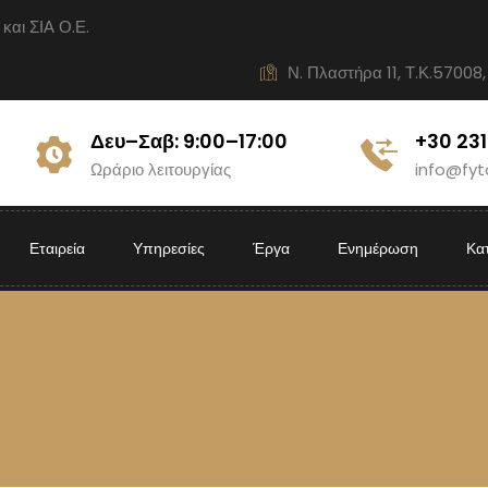
ι ΣΙΑ Ο.Ε.
Ν. Πλαστήρα 11, Τ.Κ.57008,
Δευ–Σαβ: 9:00–17:00
+30 23
Ωράριο λειτουργίας
info@fyt
Εταιρεία
Υπηρεσίες
Έργα
Ενημέρωση
Κα