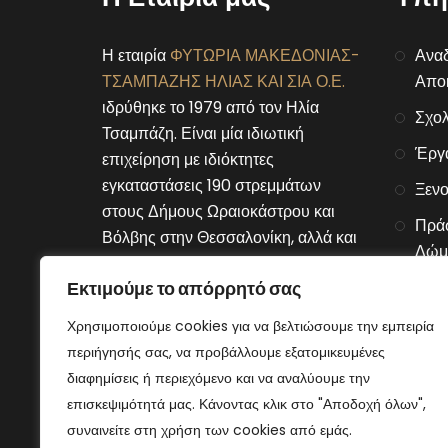
Η εταιρία
ΦΥΤΩΡΙΑ ΜΑΚΕΔΟΝΙΑΣ-
Αναδ
ΤΣΑΜΠΑΖΗΣ ΗΛΙΑΣ ΚΑΙ ΣΙΑ Ο.Ε.
Αποκ
ιδρύθηκε το 1979 από τον Ηλία
Σχολ
Τσαμπάζη. Είναι μία ιδιωτική
Έργ
επιχείρηση με ιδιόκτητες
εγκαταστάσεις 190 στρεμμάτων
Ξενο
στους Δήμους Ωραιοκάστρου και
Πράσ
Βόλβης στην Θεσσαλονίκη, αλλά και
Δώμ
στον Δήμο Μουριών του νομού
Εκτιμούμε το απόρρητό σας
Αλυσ
Κιλκίς.
Χρησιμοποιούμε cookies για να βελτιώσουμε την εμπειρία
Connect With Us
περιήγησής σας, να προβάλλουμε εξατομικευμένες
διαφημίσεις ή περιεχόμενο και να αναλύουμε την
επισκεψιμότητά μας. Κάνοντας κλικ στο "Αποδοχή όλων",
συναινείτε στη χρήση των cookies από εμάς.