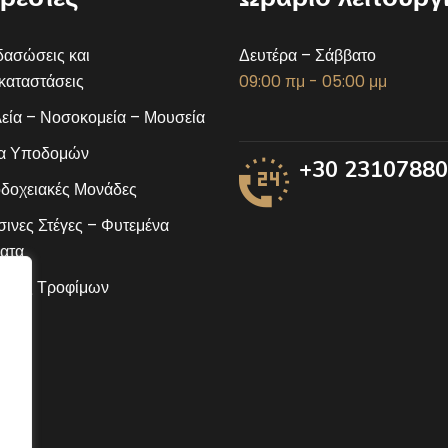
ασώσεις και
Δευτέρα – Σάββατο
αταστάσεις
09:00 πμ - 05:00 μμ
εία – Νοσοκομεία – Μουσεία
α Υποδομών
+30 2310788
δοχειακές Μονάδες
ινες Στέγες – Φυτεμένα
ατα
ίδες Τροφίμων