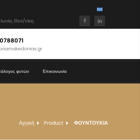
 Ιωνία, Θεσ/νίκη
10788071
oriamakedonias.gr
τάλογος φυτών
Επικοινωνία
Αρχική
Product
ΦΟΥΝΤΟΥΚΙΑ