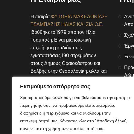
Η εταιρία
ΦΥΤΩΡΙΑ ΜΑΚΕΔΟΝΙΑΣ-
Αναδ
ΤΣΑΜΠΑΖΗΣ ΗΛΙΑΣ ΚΑΙ ΣΙΑ Ο.Ε.
Αποκ
ιδρύθηκε το 1979 από τον Ηλία
Σχολ
Τσαμπάζη. Είναι μία ιδιωτική
Έργ
επιχείρηση με ιδιόκτητες
εγκαταστάσεις 190 στρεμμάτων
Ξενο
στους Δήμους Ωραιοκάστρου και
Πράσ
Βόλβης στην Θεσσαλονίκη, αλλά και
Δώμ
στον Δήμο Μουριών του νομού
Εκτιμούμε το απόρρητό σας
Αλυσ
Κιλκίς.
Χρησιμοποιούμε cookies για να βελτιώσουμε την εμπειρία
Connect With Us
περιήγησής σας, να προβάλλουμε εξατομικευμένες
διαφημίσεις ή περιεχόμενο και να αναλύουμε την
επισκεψιμότητά μας. Κάνοντας κλικ στο "Αποδοχή όλων",
συναινείτε στη χρήση των cookies από εμάς.