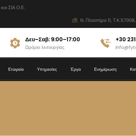
ι ΣΙΑ Ο.Ε.
Ν. Πλαστήρα 11, Τ.Κ.57008,
Δευ–Σαβ: 9:00–17:00
+30 23
Ωράριο λειτουργίας
info@fyt
Εταιρεία
Υπηρεσίες
Έργα
Ενημέρωση
Κα