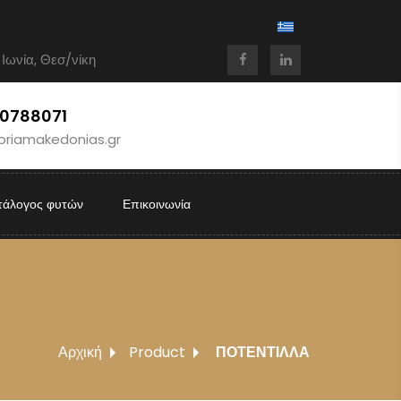
 Ιωνία, Θεσ/νίκη
10788071
oriamakedonias.gr
τάλογος φυτών
Επικοινωνία
Αρχική
Product
ΠΟΤΕΝΤΙΛΛΑ