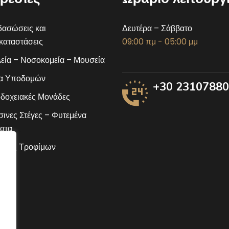
ασώσεις και
Δευτέρα – Σάββατο
αταστάσεις
09:00 πμ - 05:00 μμ
εία – Νοσοκομεία – Μουσεία
α Υποδομών
+30 2310788
δοχειακές Μονάδες
ινες Στέγες – Φυτεμένα
ατα
ίδες Τροφίμων