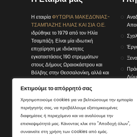
Η εταιρία
ΦΥΤΩΡΙΑ ΜΑΚΕΔΟΝΙΑΣ-
Αναδ
ΤΣΑΜΠΑΖΗΣ ΗΛΙΑΣ ΚΑΙ ΣΙΑ Ο.Ε.
Αποκ
ιδρύθηκε το 1979 από τον Ηλία
Σχολ
Τσαμπάζη. Είναι μία ιδιωτική
Έργ
επιχείρηση με ιδιόκτητες
εγκαταστάσεις 190 στρεμμάτων
Ξενο
στους Δήμους Ωραιοκάστρου και
Πράσ
Βόλβης στην Θεσσαλονίκη, αλλά και
Δώμ
στον Δήμο Μουριών του νομού
Εκτιμούμε το απόρρητό σας
Αλυσ
Κιλκίς.
Χρησιμοποιούμε cookies για να βελτιώσουμε την εμπειρία
Connect With Us
περιήγησής σας, να προβάλλουμε εξατομικευμένες
διαφημίσεις ή περιεχόμενο και να αναλύουμε την
επισκεψιμότητά μας. Κάνοντας κλικ στο "Αποδοχή όλων",
συναινείτε στη χρήση των cookies από εμάς.