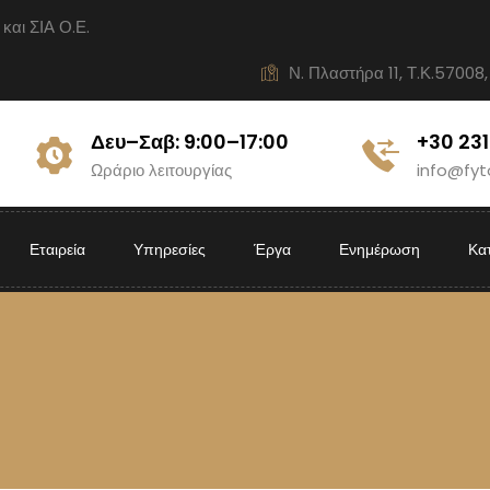
ι ΣΙΑ Ο.Ε.
Ν. Πλαστήρα 11, Τ.Κ.57008,
Δευ–Σαβ: 9:00–17:00
+30 23
Ωράριο λειτουργίας
info@fyt
Εταιρεία
Υπηρεσίες
Έργα
Ενημέρωση
Κα