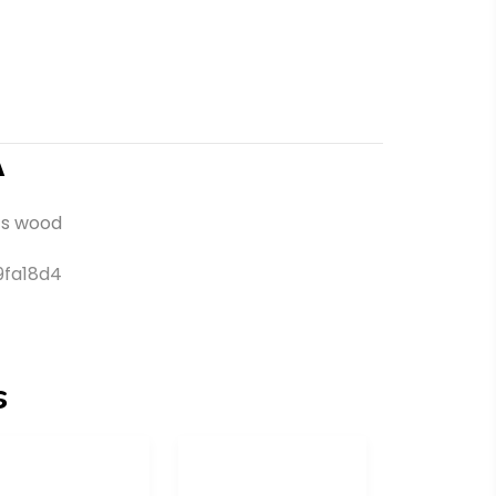
Α
ts wood
9fa18d4
s