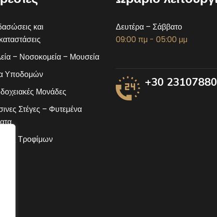
ασώσεις και
Δευτέρα – Σάββατο
αταστάσεις
09:00 πμ - 05:00 μμ
εία – Νοσοκομεία – Μουσεία
α Υποδομών
+30 2310788
δοχειακές Μονάδες
ινες Στέγες – Φυτεμένα
ατα
ίδες Τροφίμων