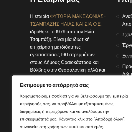
Η εταιρία
ΦΥΤΩΡΙΑ ΜΑΚΕΔΟΝΙΑΣ-
Αναδ
ΤΣΑΜΠΑΖΗΣ ΗΛΙΑΣ ΚΑΙ ΣΙΑ Ο.Ε.
Αποκ
ιδρύθηκε το 1979 από τον Ηλία
Σχολ
Τσαμπάζη. Είναι μία ιδιωτική
Έργ
επιχείρηση με ιδιόκτητες
εγκαταστάσεις 190 στρεμμάτων
Ξενο
στους Δήμους Ωραιοκάστρου και
Πράσ
Βόλβης στην Θεσσαλονίκη, αλλά και
Δώμ
στον Δήμο Μουριών του νομού
Εκτιμούμε το απόρρητό σας
Αλυσ
Κιλκίς.
Χρησιμοποιούμε cookies για να βελτιώσουμε την εμπειρία
Connect With Us
περιήγησής σας, να προβάλλουμε εξατομικευμένες
διαφημίσεις ή περιεχόμενο και να αναλύουμε την
επισκεψιμότητά μας. Κάνοντας κλικ στο "Αποδοχή όλων",
συναινείτε στη χρήση των cookies από εμάς.