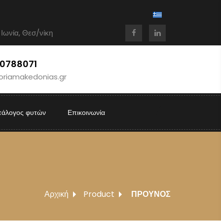
 Ιωνία, Θεσ/νίκη
10788071
oriamakedonias.gr
τάλογος φυτών
Επικοινωνία
Αρχική
Product
ΠΡΟΥΝΟΣ