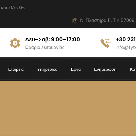
ι ΣΙΑ Ο.Ε.
Ν. Πλαστήρα 11, Τ.Κ.57008,
Δευ–Σαβ: 9:00–17:00
+30 23
Ωράριο λειτουργίας
info@fyt
Εταιρεία
Υπηρεσίες
Έργα
Ενημέρωση
Κα