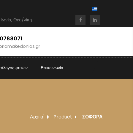
 Ιωνία, Θεσ/νίκη
10788071
oriamakedonias.gr
τάλογος φυτών
Επικοινωνία
Αρχική
Product
ΣΟΦΟΡΑ