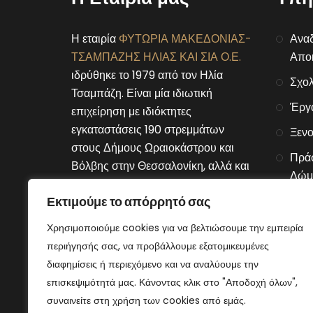
Η εταιρία
ΦΥΤΩΡΙΑ ΜΑΚΕΔΟΝΙΑΣ-
Αναδ
ΤΣΑΜΠΑΖΗΣ ΗΛΙΑΣ ΚΑΙ ΣΙΑ Ο.Ε.
Αποκ
ιδρύθηκε το 1979 από τον Ηλία
Σχολ
Τσαμπάζη. Είναι μία ιδιωτική
Έργ
επιχείρηση με ιδιόκτητες
εγκαταστάσεις 190 στρεμμάτων
Ξενο
στους Δήμους Ωραιοκάστρου και
Πράσ
Βόλβης στην Θεσσαλονίκη, αλλά και
Δώμ
στον Δήμο Μουριών του νομού
Εκτιμούμε το απόρρητό σας
Αλυσ
Κιλκίς.
Χρησιμοποιούμε cookies για να βελτιώσουμε την εμπειρία
Connect With Us
περιήγησής σας, να προβάλλουμε εξατομικευμένες
διαφημίσεις ή περιεχόμενο και να αναλύουμε την
επισκεψιμότητά μας. Κάνοντας κλικ στο "Αποδοχή όλων",
συναινείτε στη χρήση των cookies από εμάς.