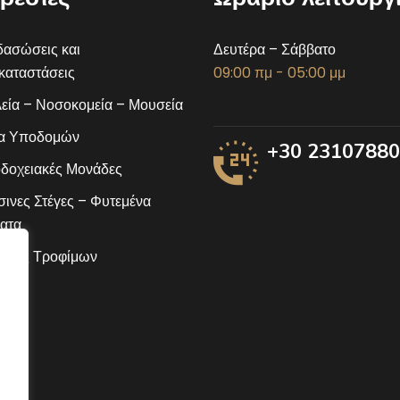
ασώσεις και
Δευτέρα – Σάββατο
αταστάσεις
09:00 πμ - 05:00 μμ
εία – Νοσοκομεία – Μουσεία
α Υποδομών
+30 2310788
δοχειακές Μονάδες
ινες Στέγες – Φυτεμένα
ατα
ίδες Τροφίμων