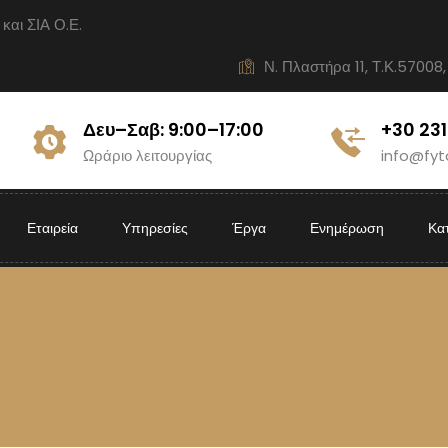
ι ΣΙΑ Ο.Ε.
Ν. Πλαστήρα 11, Τ.Κ.57008,
Δευ–Σαβ: 9:00–17:00
+30 23
Ωράριο λειτουργίας
info@fyt
Εταιρεία
Υπηρεσίες
Έργα
Ενημέρωση
Κα