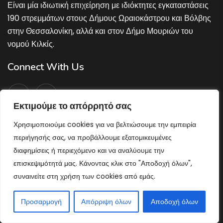
Είναι μία ιδιωτική επιχείρηση με ιδιόκτητες εγκαταστάσεις
190 στρεμμάτων στους Δήμους Ωραιοκάστρου και Βόλβης
στην Θεσσαλονίκη, αλλά και στον Δήμο Μουριών του
νομού Κιλκίς.
Connect With Us
Εκτιμούμε το απόρρητό σας
Χρησιμοποιούμε cookies για να βελτιώσουμε την εμπειρία
Υπηρεσίες
περιήγησής σας, να προβάλλουμε εξατομικευμένες
διαφημίσεις ή περιεχόμενο και να αναλύουμε την
επισκεψιμότητά μας. Κάνοντας κλικ στο "Αποδοχή όλων",
Αναδασώσεις και Αποκαταστάσεις
συναινείτε στη χρήση των cookies από εμάς.
Σχολεία – Νοσοκομεία – Μουσεία
Προσαρμογή
Απόρριψη όλων
Αποδοχή όλων
Έργα Υποδομών
Ξενοδοχειακές Μονάδες